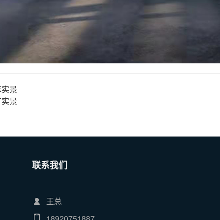
库实景
厂实景
联系我们
王总
18920751887