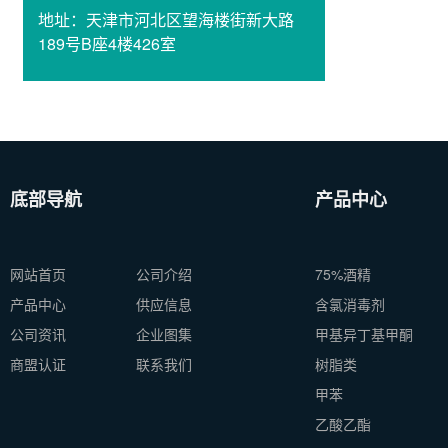
地址：
天津市河北区望海楼街新大路
189号B座4楼426室
底部导航
产品中心
网站首页
公司介绍
75%酒精
产品中心
供应信息
含氯消毒剂
公司资讯
企业图集
甲基异丁基甲酮
商盟认证
联系我们
树脂类
甲苯
乙酸乙酯