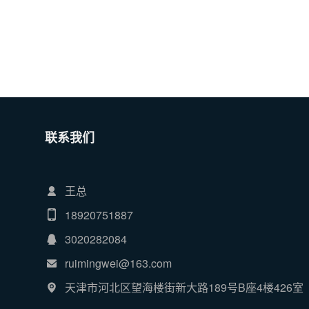
联系我们
王总
18920751887
3020282084
ruimingwei@163.com
天津市河北区望海楼街新大路189号B座4楼426室