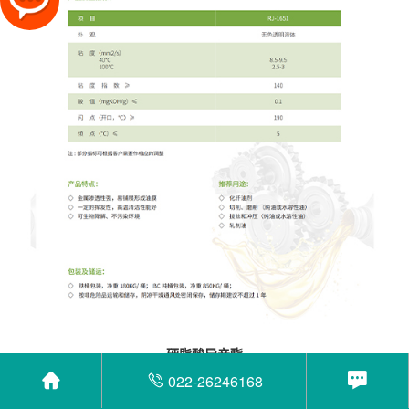
硬脂酸异辛酯
022-26246168