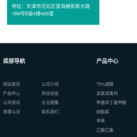
地址：
天津市河北区望海楼街新大路
189号B座4楼426室
底部导航
产品中心
网站首页
公司介绍
75%酒精
产品中心
供应信息
含氯消毒剂
公司资讯
企业图集
甲基异丁基甲酮
商盟认证
联系我们
树脂类
甲苯
乙酸乙酯