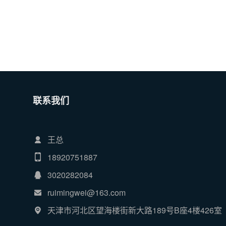
联系我们
王总
18920751887
3020282084
ruimingwei@163.com
天津市河北区望海楼街新大路189号B座4楼426室