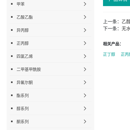
甲苯
乙酸乙酯
上一条：
乙
下一条：
无
异丙醇
正丙醇
相关产品：
正丁醇
正丙
四氯乙烯
二甲基甲酰胺
异氟尔酮
酯系列
醇系列
酮系列